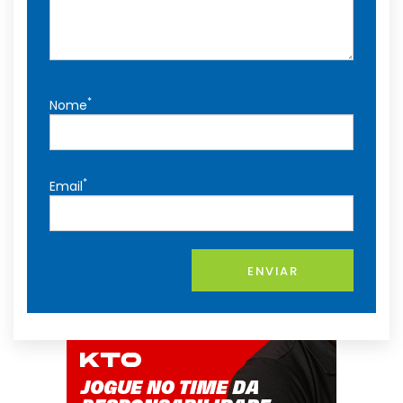
*
Nome
*
Email
ENVIAR