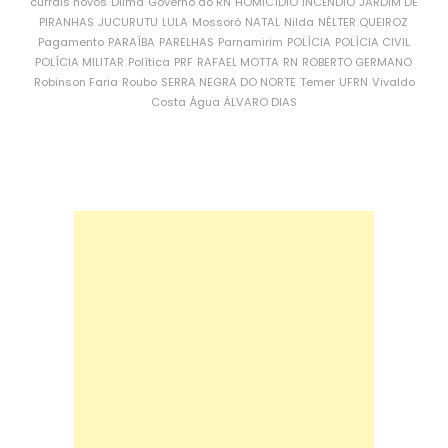
currais novos
Dilma
Governo do RN
HOMICÍDIO
INCÊNDIO
JARDIM DE
PIRANHAS
JUCURUTU
LULA
Mossoró
NATAL
Nilda
NÉLTER QUEIROZ
Pagamento
PARAÍBA
PARELHAS
Parnamirim
POLÍCIA
POLÍCIA CIVIL
POLÍCIA MILITAR
Política
PRF
RAFAEL MOTTA
RN
ROBERTO GERMANO
Robinson Faria
Roubo
SERRA NEGRA DO NORTE
Temer
UFRN
Vivaldo
Costa
Água
ÁLVARO DIAS