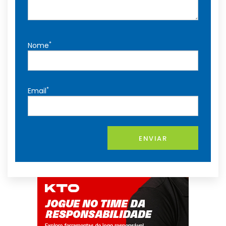
*
Nome
*
Email
ENVIAR