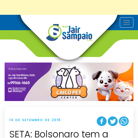
T
o
g
g
l
e
n
a
v
i
g
a
t
i
o
n
14 DE SETEMBRO DE 2018
SETA: Bolsonaro tem a