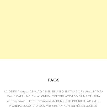
TAGS
ACIDENTE
Alcaçuz
ASSALTO
ASSEMBLEIA LEGISLATIVA DO RN
Assu
BATATA
Caicó
CARAÚBAS
Ceará
CHUVA
CORONEL AZEVEDO
CRIME
CRUZETA
currais novos
Dilma
Governo do RN
HOMICÍDIO
INCÊNDIO
JARDIM DE
PIRANHAS
JUCURUTU
LULA
Mossoró
NATAL
Nilda
NÉLTER QUEIROZ