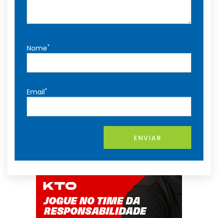
*
Nome
*
Email
ENVIAR