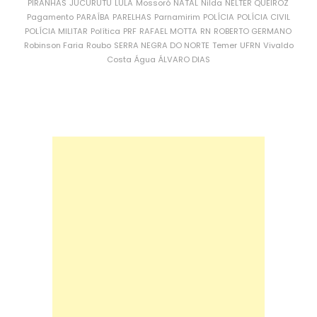
PIRANHAS
JUCURUTU
LULA
Mossoró
NATAL
Nilda
NÉLTER QUEIROZ
Pagamento
PARAÍBA
PARELHAS
Parnamirim
POLÍCIA
POLÍCIA CIVIL
POLÍCIA MILITAR
Política
PRF
RAFAEL MOTTA
RN
ROBERTO GERMANO
Robinson Faria
Roubo
SERRA NEGRA DO NORTE
Temer
UFRN
Vivaldo
Costa
Água
ÁLVARO DIAS