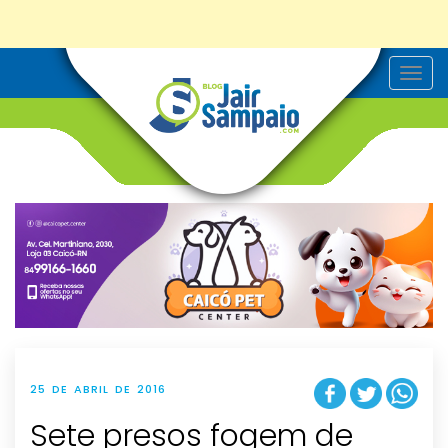
T
o
g
g
l
e
n
a
v
i
g
a
t
i
o
n
25 DE ABRIL DE 2016
Sete presos fogem de