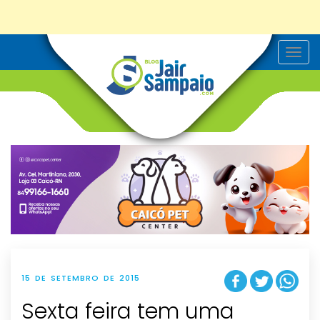
T
o
g
g
l
e
n
a
v
i
g
a
t
i
o
n
15 DE SETEMBRO DE 2015
Sexta feira tem uma