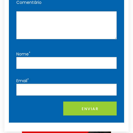
Comentário
*
Nome
*
Email
ENVIAR