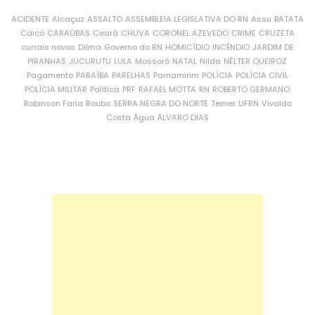
ACIDENTE
Alcaçuz
ASSALTO
ASSEMBLEIA LEGISLATIVA DO RN
Assu
BATATA
Caicó
CARAÚBAS
Ceará
CHUVA
CORONEL AZEVEDO
CRIME
CRUZETA
currais novos
Dilma
Governo do RN
HOMICÍDIO
INCÊNDIO
JARDIM DE
PIRANHAS
JUCURUTU
LULA
Mossoró
NATAL
Nilda
NÉLTER QUEIROZ
Pagamento
PARAÍBA
PARELHAS
Parnamirim
POLÍCIA
POLÍCIA CIVIL
POLÍCIA MILITAR
Política
PRF
RAFAEL MOTTA
RN
ROBERTO GERMANO
Robinson Faria
Roubo
SERRA NEGRA DO NORTE
Temer
UFRN
Vivaldo
Costa
Água
ÁLVARO DIAS