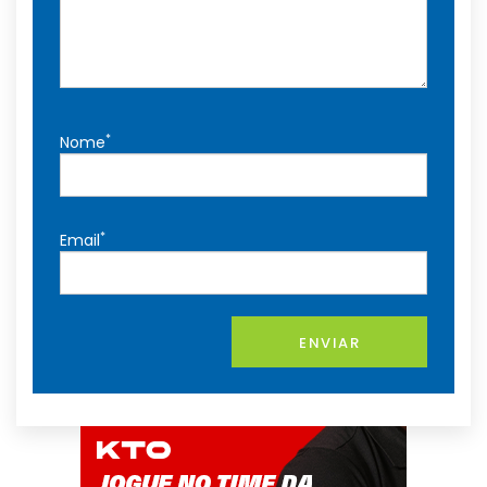
*
Nome
*
Email
ENVIAR