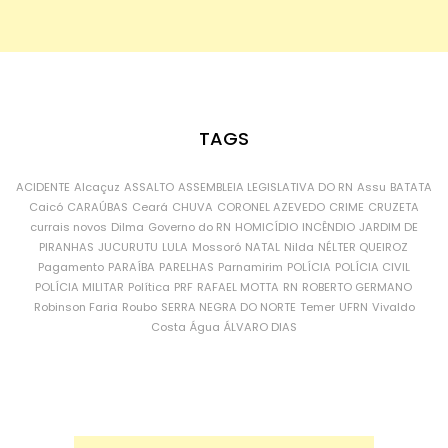
TAGS
ACIDENTE
Alcaçuz
ASSALTO
ASSEMBLEIA LEGISLATIVA DO RN
Assu
BATATA
Caicó
CARAÚBAS
Ceará
CHUVA
CORONEL AZEVEDO
CRIME
CRUZETA
currais novos
Dilma
Governo do RN
HOMICÍDIO
INCÊNDIO
JARDIM DE
PIRANHAS
JUCURUTU
LULA
Mossoró
NATAL
Nilda
NÉLTER QUEIROZ
Pagamento
PARAÍBA
PARELHAS
Parnamirim
POLÍCIA
POLÍCIA CIVIL
POLÍCIA MILITAR
Política
PRF
RAFAEL MOTTA
RN
ROBERTO GERMANO
Robinson Faria
Roubo
SERRA NEGRA DO NORTE
Temer
UFRN
Vivaldo
Costa
Água
ÁLVARO DIAS