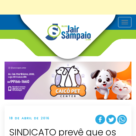
T
o
g
g
l
e
n
a
v
i
g
a
t
i
o
n
18 DE ABRIL DE 2016
SINDICATO prevê que os