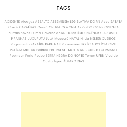
TAGS
ACIDENTE
Alcaçuz
ASSALTO
ASSEMBLEIA LEGISLATIVA DO RN
Assu
BATATA
Caicó
CARAÚBAS
Ceará
CHUVA
CORONEL AZEVEDO
CRIME
CRUZETA
currais novos
Dilma
Governo do RN
HOMICÍDIO
INCÊNDIO
JARDIM DE
PIRANHAS
JUCURUTU
LULA
Mossoró
NATAL
Nilda
NÉLTER QUEIROZ
Pagamento
PARAÍBA
PARELHAS
Parnamirim
POLÍCIA
POLÍCIA CIVIL
POLÍCIA MILITAR
Política
PRF
RAFAEL MOTTA
RN
ROBERTO GERMANO
Robinson Faria
Roubo
SERRA NEGRA DO NORTE
Temer
UFRN
Vivaldo
Costa
Água
ÁLVARO DIAS