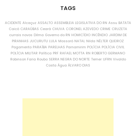
TAGS
ACIDENTE
Alcaçuz
ASSALTO
ASSEMBLEIA LEGISLATIVA DO RN
Assu
BATATA
Caicó
CARAÚBAS
Ceará
CHUVA
CORONEL AZEVEDO
CRIME
CRUZETA
currais novos
Dilma
Governo do RN
HOMICÍDIO
INCÊNDIO
JARDIM DE
PIRANHAS
JUCURUTU
LULA
Mossoró
NATAL
Nilda
NÉLTER QUEIROZ
Pagamento
PARAÍBA
PARELHAS
Parnamirim
POLÍCIA
POLÍCIA CIVIL
POLÍCIA MILITAR
Política
PRF
RAFAEL MOTTA
RN
ROBERTO GERMANO
Robinson Faria
Roubo
SERRA NEGRA DO NORTE
Temer
UFRN
Vivaldo
Costa
Água
ÁLVARO DIAS