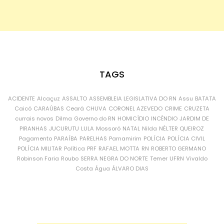
TAGS
ACIDENTE
Alcaçuz
ASSALTO
ASSEMBLEIA LEGISLATIVA DO RN
Assu
BATATA
Caicó
CARAÚBAS
Ceará
CHUVA
CORONEL AZEVEDO
CRIME
CRUZETA
currais novos
Dilma
Governo do RN
HOMICÍDIO
INCÊNDIO
JARDIM DE
PIRANHAS
JUCURUTU
LULA
Mossoró
NATAL
Nilda
NÉLTER QUEIROZ
Pagamento
PARAÍBA
PARELHAS
Parnamirim
POLÍCIA
POLÍCIA CIVIL
POLÍCIA MILITAR
Política
PRF
RAFAEL MOTTA
RN
ROBERTO GERMANO
Robinson Faria
Roubo
SERRA NEGRA DO NORTE
Temer
UFRN
Vivaldo
Costa
Água
ÁLVARO DIAS