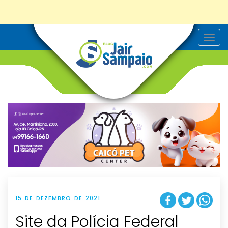
T
o
g
g
l
e
n
a
v
i
g
a
t
i
o
n
15 DE DEZEMBRO DE 2021
Site da Polícia Federal