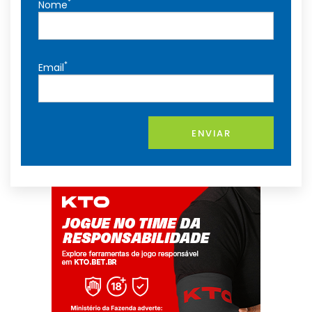
*
Nome
*
Email
ENVIAR