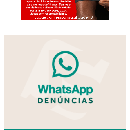
Jogue com responsabilidade. 18+