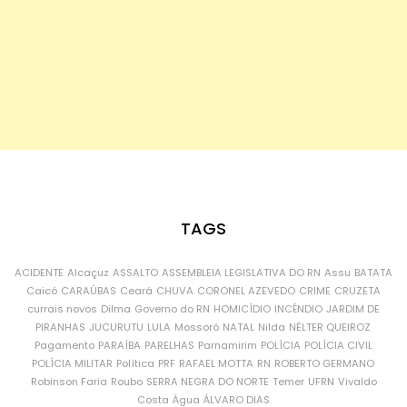
TAGS
ACIDENTE
Alcaçuz
ASSALTO
ASSEMBLEIA LEGISLATIVA DO RN
Assu
BATATA
Caicó
CARAÚBAS
Ceará
CHUVA
CORONEL AZEVEDO
CRIME
CRUZETA
currais novos
Dilma
Governo do RN
HOMICÍDIO
INCÊNDIO
JARDIM DE
PIRANHAS
JUCURUTU
LULA
Mossoró
NATAL
Nilda
NÉLTER QUEIROZ
Pagamento
PARAÍBA
PARELHAS
Parnamirim
POLÍCIA
POLÍCIA CIVIL
POLÍCIA MILITAR
Política
PRF
RAFAEL MOTTA
RN
ROBERTO GERMANO
Robinson Faria
Roubo
SERRA NEGRA DO NORTE
Temer
UFRN
Vivaldo
Costa
Água
ÁLVARO DIAS