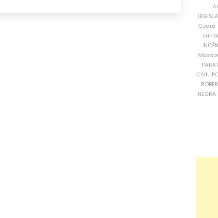
A
LEGISL
Ceará
curra
INCÊ
Mosso
PARA
CIVIL
PO
ROBE
NEGRA 