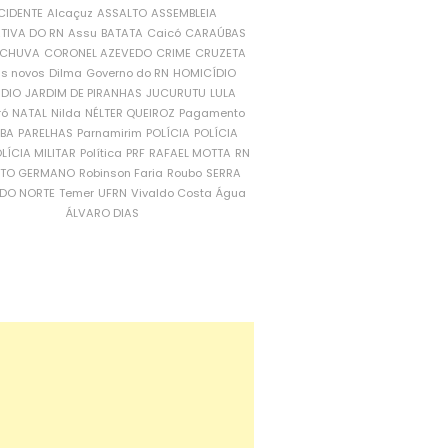
CIDENTE
Alcaçuz
ASSALTO
ASSEMBLEIA
ATIVA DO RN
Assu
BATATA
Caicó
CARAÚBAS
CHUVA
CORONEL AZEVEDO
CRIME
CRUZETA
is novos
Dilma
Governo do RN
HOMICÍDIO
NDIO
JARDIM DE PIRANHAS
JUCURUTU
LULA
ró
NATAL
Nilda
NÉLTER QUEIROZ
Pagamento
ÍBA
PARELHAS
Parnamirim
POLÍCIA
POLÍCIA
LÍCIA MILITAR
Política
PRF
RAFAEL MOTTA
RN
RTO GERMANO
Robinson Faria
Roubo
SERRA
DO NORTE
Temer
UFRN
Vivaldo Costa
Água
ÁLVARO DIAS