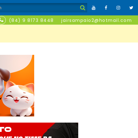
(84) 9 8173 8448
jairsampaio2@hotmail.com