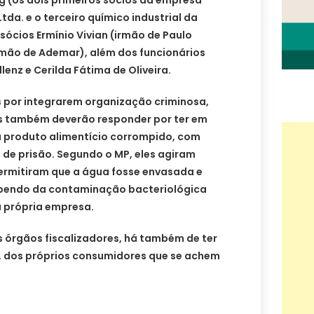
ng (os dois primeiros sócios da empresa
a. e o terceiro químico industrial da
ócios Ermínio Vivian (irmão de Paulo
irmão de Ademar), além dos funcionários
lenz e Cerilda Fátima de Oliveira.
 por integrarem organização criminosa,
s também deverão responder por ter em
a produto alimentício corrompido, com
 de prisão. Segundo o MP, eles agiram
permitiram que a água fosse envasada e
bendo da contaminação bacteriológica
a própria empresa.
s órgãos fiscalizadores, há também de ter
a, dos próprios consumidores que se achem