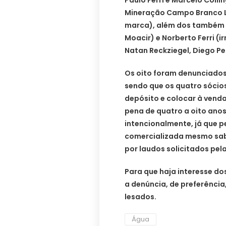
Paulo Ferri e Marcelo Colli
Mineração Campo Branco Ltd
marca), além dos também s
Moacir) e Norberto Ferri (
Natan Reckziegel, Diego Pel
Os oito foram denunciados
sendo que os quatro sócio
depósito e colocar à vend
pena de quatro a oito anos
intencionalmente, já que 
comercializada mesmo sa
por laudos solicitados pel
Para que haja interesse do
a denúncia, de preferênci
lesados.
Água