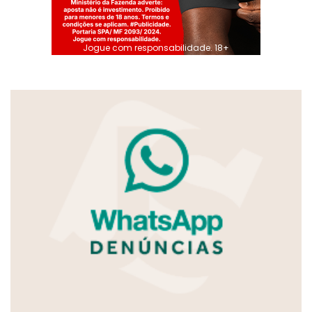
Jogue com responsabilidade. 18+