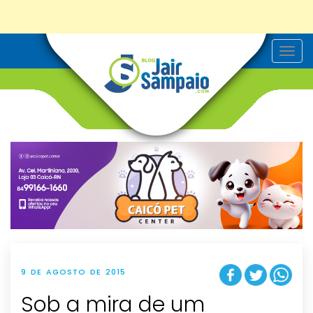
T
o
g
g
l
e
n
a
v
i
g
a
t
i
o
n
9 DE AGOSTO DE 2015
Sob a mira de um