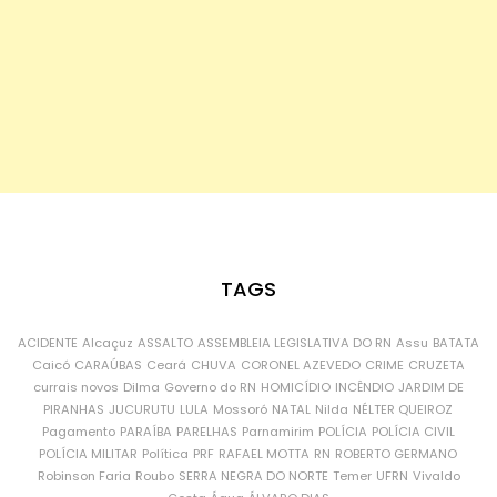
TAGS
ACIDENTE
Alcaçuz
ASSALTO
ASSEMBLEIA LEGISLATIVA DO RN
Assu
BATATA
Caicó
CARAÚBAS
Ceará
CHUVA
CORONEL AZEVEDO
CRIME
CRUZETA
currais novos
Dilma
Governo do RN
HOMICÍDIO
INCÊNDIO
JARDIM DE
PIRANHAS
JUCURUTU
LULA
Mossoró
NATAL
Nilda
NÉLTER QUEIROZ
Pagamento
PARAÍBA
PARELHAS
Parnamirim
POLÍCIA
POLÍCIA CIVIL
POLÍCIA MILITAR
Política
PRF
RAFAEL MOTTA
RN
ROBERTO GERMANO
Robinson Faria
Roubo
SERRA NEGRA DO NORTE
Temer
UFRN
Vivaldo