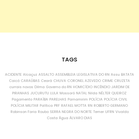
TAGS
ACIDENTE
Alcaçuz
ASSALTO
ASSEMBLEIA LEGISLATIVA DO RN
Assu
BATATA
Caicó
CARAÚBAS
Ceará
CHUVA
CORONEL AZEVEDO
CRIME
CRUZETA
currais novos
Dilma
Governo do RN
HOMICÍDIO
INCÊNDIO
JARDIM DE
PIRANHAS
JUCURUTU
LULA
Mossoró
NATAL
Nilda
NÉLTER QUEIROZ
Pagamento
PARAÍBA
PARELHAS
Parnamirim
POLÍCIA
POLÍCIA CIVIL
POLÍCIA MILITAR
Política
PRF
RAFAEL MOTTA
RN
ROBERTO GERMANO
Robinson Faria
Roubo
SERRA NEGRA DO NORTE
Temer
UFRN
Vivaldo
Costa
Água
ÁLVARO DIAS