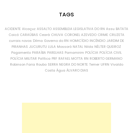
TAGS
ACIDENTE
Alcaçuz
ASSALTO
ASSEMBLEIA LEGISLATIVA DO RN
Assu
BATATA
Caicó
CARAÚBAS
Ceará
CHUVA
CORONEL AZEVEDO
CRIME
CRUZETA
currais novos
Dilma
Governo do RN
HOMICÍDIO
INCÊNDIO
JARDIM DE
PIRANHAS
JUCURUTU
LULA
Mossoró
NATAL
Nilda
NÉLTER QUEIROZ
Pagamento
PARAÍBA
PARELHAS
Parnamirim
POLÍCIA
POLÍCIA CIVIL
POLÍCIA MILITAR
Política
PRF
RAFAEL MOTTA
RN
ROBERTO GERMANO
Robinson Faria
Roubo
SERRA NEGRA DO NORTE
Temer
UFRN
Vivaldo
Costa
Água
ÁLVARO DIAS