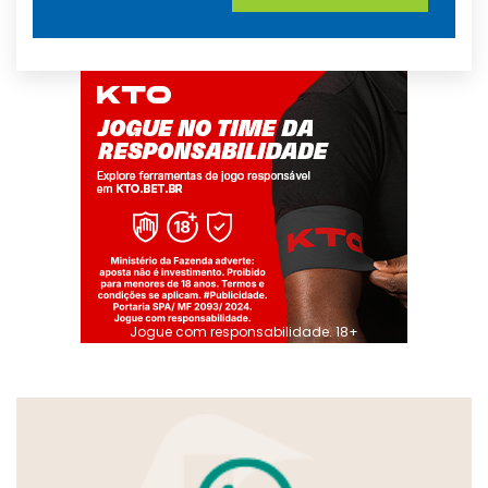
Jogue com responsabilidade. 18+