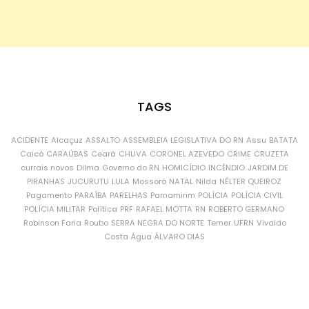
TAGS
ACIDENTE
Alcaçuz
ASSALTO
ASSEMBLEIA LEGISLATIVA DO RN
Assu
BATATA
Caicó
CARAÚBAS
Ceará
CHUVA
CORONEL AZEVEDO
CRIME
CRUZETA
currais novos
Dilma
Governo do RN
HOMICÍDIO
INCÊNDIO
JARDIM DE
PIRANHAS
JUCURUTU
LULA
Mossoró
NATAL
Nilda
NÉLTER QUEIROZ
Pagamento
PARAÍBA
PARELHAS
Parnamirim
POLÍCIA
POLÍCIA CIVIL
POLÍCIA MILITAR
Política
PRF
RAFAEL MOTTA
RN
ROBERTO GERMANO
Robinson Faria
Roubo
SERRA NEGRA DO NORTE
Temer
UFRN
Vivaldo
Costa
Água
ÁLVARO DIAS