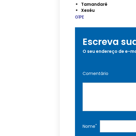
Tamandaré
Xexéu
G1PE
Escreva su
O seu endereço de e-ma
Comentário
*
Nome