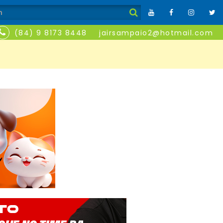
(84) 9 8173 8448
jairsampaio2@hotmail.com