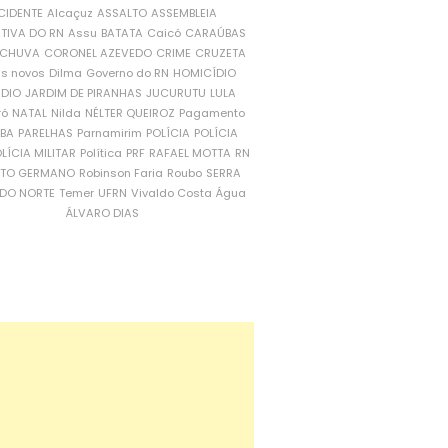
CIDENTE
Alcaçuz
ASSALTO
ASSEMBLEIA
ATIVA DO RN
Assu
BATATA
Caicó
CARAÚBAS
CHUVA
CORONEL AZEVEDO
CRIME
CRUZETA
is novos
Dilma
Governo do RN
HOMICÍDIO
NDIO
JARDIM DE PIRANHAS
JUCURUTU
LULA
ró
NATAL
Nilda
NÉLTER QUEIROZ
Pagamento
ÍBA
PARELHAS
Parnamirim
POLÍCIA
POLÍCIA
LÍCIA MILITAR
Política
PRF
RAFAEL MOTTA
RN
RTO GERMANO
Robinson Faria
Roubo
SERRA
DO NORTE
Temer
UFRN
Vivaldo Costa
Água
ÁLVARO DIAS