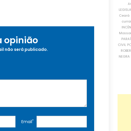
A
LEGISL
Ceará
curra
INCÊ
Mosso
a opinião
PARA
CIVIL
PO
il não será publicado.
ROBE
NEGRA 
*
Email