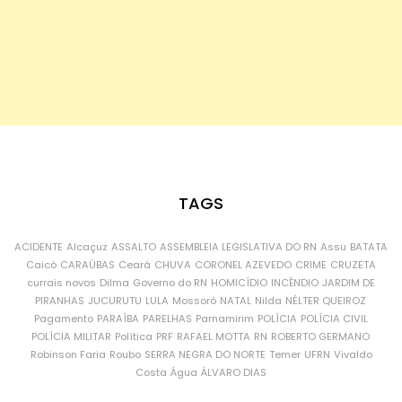
TAGS
ACIDENTE
Alcaçuz
ASSALTO
ASSEMBLEIA LEGISLATIVA DO RN
Assu
BATATA
Caicó
CARAÚBAS
Ceará
CHUVA
CORONEL AZEVEDO
CRIME
CRUZETA
currais novos
Dilma
Governo do RN
HOMICÍDIO
INCÊNDIO
JARDIM DE
PIRANHAS
JUCURUTU
LULA
Mossoró
NATAL
Nilda
NÉLTER QUEIROZ
Pagamento
PARAÍBA
PARELHAS
Parnamirim
POLÍCIA
POLÍCIA CIVIL
POLÍCIA MILITAR
Política
PRF
RAFAEL MOTTA
RN
ROBERTO GERMANO
Robinson Faria
Roubo
SERRA NEGRA DO NORTE
Temer
UFRN
Vivaldo
Costa
Água
ÁLVARO DIAS