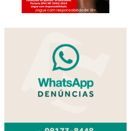
Jogue com responsabilidade. 18+