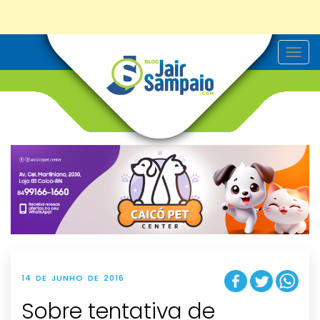
T
o
g
g
l
e
n
a
v
i
g
a
t
i
o
n
14 DE JUNHO DE 2016
Sobre tentativa de