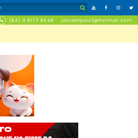
(84) 9 8173 8448
jairsampaio2@hotmail.com