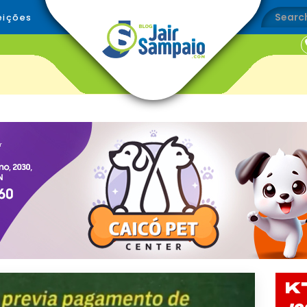
eições