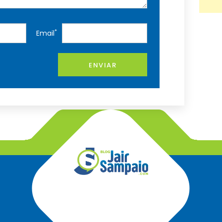
*
Email
ENVIAR