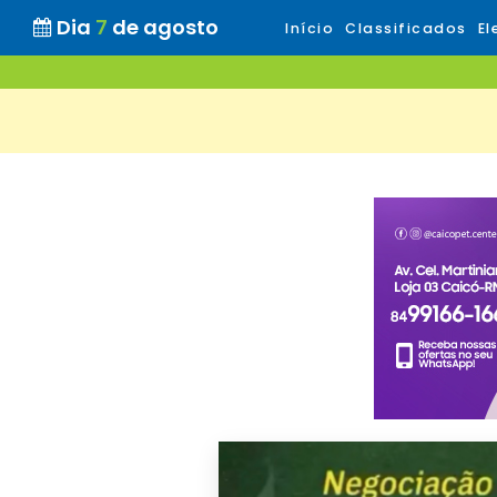
Dia
7
de agosto
Início
Classificados
El