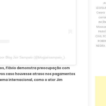
A
LEGISL
Ceará
curra
INCÊ
Mosso
PARA
CIVIL
PO
ROBE
NEGRA 
por Blog Jair Sampaio (@blogjairsampaio_)
dos, Flávio demonstra preocupação com
ivos caso houvesse atraso nos pagamentos
ema internacional, como o ator Jim