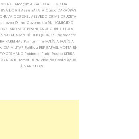
CIDENTE
Alcaçuz
ASSALTO
ASSEMBLEIA
ATIVA DO RN
Assu
BATATA
Caicó
CARAÚBAS
CHUVA
CORONEL AZEVEDO
CRIME
CRUZETA
is novos
Dilma
Governo do RN
HOMICÍDIO
NDIO
JARDIM DE PIRANHAS
JUCURUTU
LULA
ró
NATAL
Nilda
NÉLTER QUEIROZ
Pagamento
ÍBA
PARELHAS
Parnamirim
POLÍCIA
POLÍCIA
LÍCIA MILITAR
Política
PRF
RAFAEL MOTTA
RN
RTO GERMANO
Robinson Faria
Roubo
SERRA
DO NORTE
Temer
UFRN
Vivaldo Costa
Água
ÁLVARO DIAS