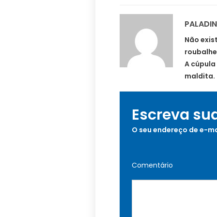
PALADI
Não exis
roubalhe
A cúpula
maldita.
Escreva su
O seu endereço de e-ma
Comentário