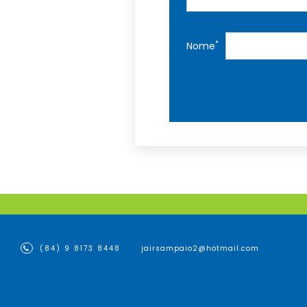
*
Nome
(84) 9 8173 8448
jairsampaio2@hotmail.com