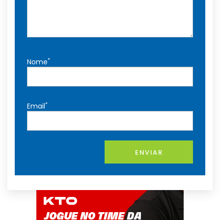
*
Nome
*
Email
ENVIAR