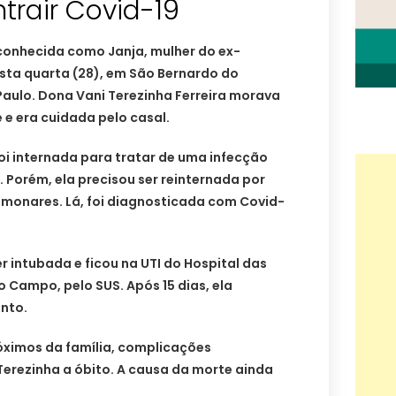
trair Covid-19
 conhecida como Janja, mulher do ex-
esta quarta (28), em São Bernardo do
aulo. Dona Vani Terezinha Ferreira morava
e e era cuidada pelo casal.
oi internada para tratar de uma infecção
a. Porém, ela precisou ser reinternada por
monares. Lá, foi diagnosticada com Covid-
r intubada e ficou na UTI do Hospital das
o Campo, pelo SUS. Após 15 dias, ela
ento.
óximos da família, complicações
erezinha a óbito. A causa da morte ainda