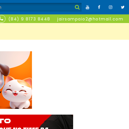
(84) 9 8173 8448
jairsampaio2@hotmail.com