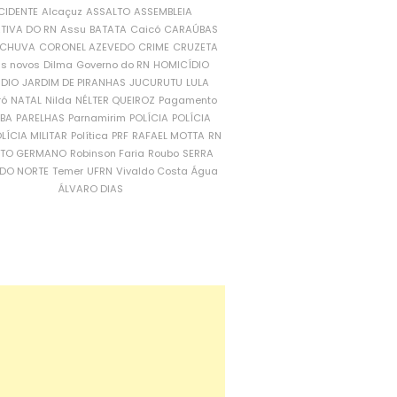
CIDENTE
Alcaçuz
ASSALTO
ASSEMBLEIA
ATIVA DO RN
Assu
BATATA
Caicó
CARAÚBAS
CHUVA
CORONEL AZEVEDO
CRIME
CRUZETA
is novos
Dilma
Governo do RN
HOMICÍDIO
NDIO
JARDIM DE PIRANHAS
JUCURUTU
LULA
ró
NATAL
Nilda
NÉLTER QUEIROZ
Pagamento
ÍBA
PARELHAS
Parnamirim
POLÍCIA
POLÍCIA
LÍCIA MILITAR
Política
PRF
RAFAEL MOTTA
RN
RTO GERMANO
Robinson Faria
Roubo
SERRA
DO NORTE
Temer
UFRN
Vivaldo Costa
Água
ÁLVARO DIAS