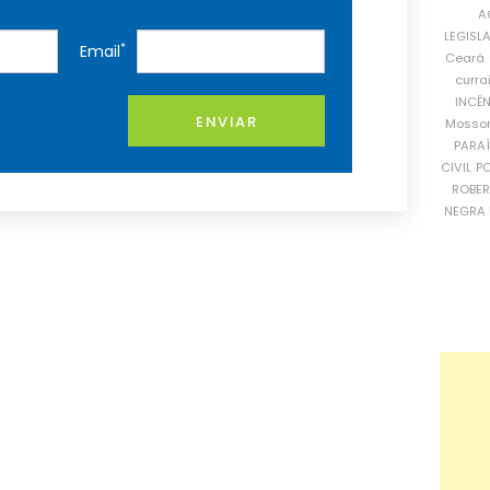
A
LEGISL
*
Email
Ceará
curra
INCÊ
ENVIAR
Mosso
PARA
CIVIL
PO
ROBE
NEGRA 