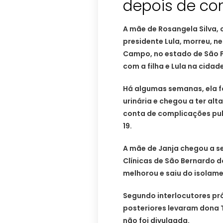
depois de con
A mãe de Rosangela Silva,
presidente Lula, morreu, n
Campo, no estado de São P
com a filha e Lula na cidad
Há algumas semanas, ela f
urinária e chegou a ter alt
conta de complicações pul
19.
A mãe de Janja chegou a se
Clínicas de São Bernardo d
melhorou e saiu do isolam
Segundo interlocutores pr
posteriores levaram dona T
não foi divulgada.