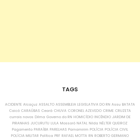
TAGS
ACIDENTE
Alcaçuz
ASSALTO
ASSEMBLEIA LEGISLATIVA DO RN
Assu
BATATA
Caicó
CARAÚBAS
Ceará
CHUVA
CORONEL AZEVEDO
CRIME
CRUZETA
currais novos
Dilma
Governo do RN
HOMICÍDIO
INCÊNDIO
JARDIM DE
PIRANHAS
JUCURUTU
LULA
Mossoró
NATAL
Nilda
NÉLTER QUEIROZ
Pagamento
PARAÍBA
PARELHAS
Parnamirim
POLÍCIA
POLÍCIA CIVIL
POLÍCIA MILITAR
Política
PRF
RAFAEL MOTTA
RN
ROBERTO GERMANO