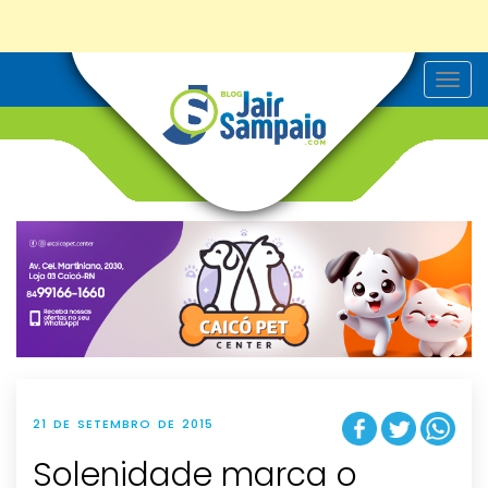
T
o
g
g
l
e
n
a
v
i
g
a
t
i
o
n
21 DE SETEMBRO DE 2015
Solenidade marca o