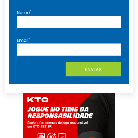
*
Nome
*
Email
ENVIAR