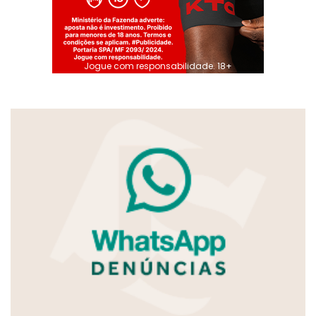
Jogue com responsabilidade. 18+