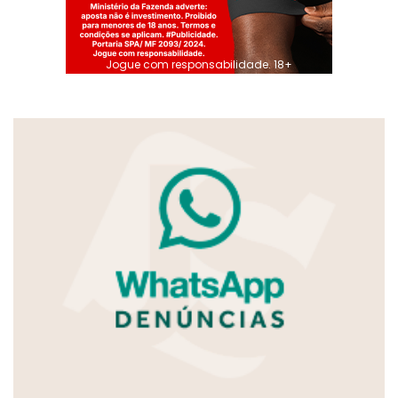
Jogue com responsabilidade. 18+