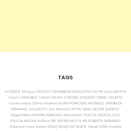
TAGS
ACIDENTE
Alcaçuz
ASSALTO
ASSEMBLEIA LEGISLATIVA DO RN
Assu
BATATA
Caicó
CARAÚBAS
Ceará
CHUVA
CORONEL AZEVEDO
CRIME
CRUZETA
currais novos
Dilma
Governo do RN
HOMICÍDIO
INCÊNDIO
JARDIM DE
PIRANHAS
JUCURUTU
LULA
Mossoró
NATAL
Nilda
NÉLTER QUEIROZ
Pagamento
PARAÍBA
PARELHAS
Parnamirim
POLÍCIA
POLÍCIA CIVIL
POLÍCIA MILITAR
Política
PRF
RAFAEL MOTTA
RN
ROBERTO GERMANO
Robinson Faria
Roubo
SERRA NEGRA DO NORTE
Temer
UFRN
Vivaldo