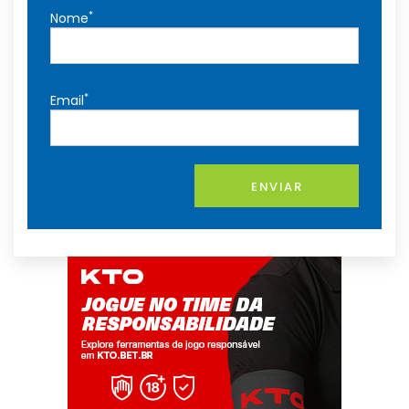
*
Nome
*
Email
ENVIAR