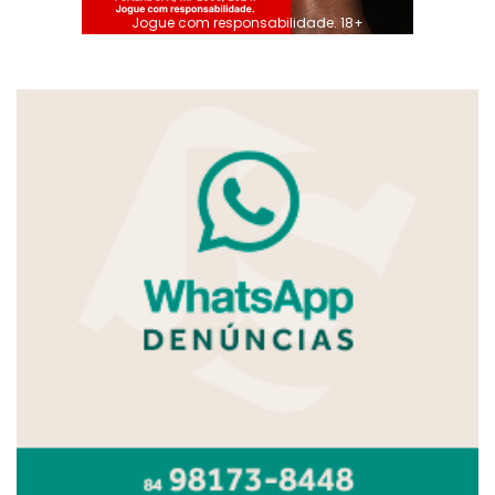
Jogue com responsabilidade. 18+