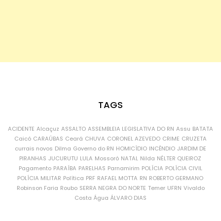
TAGS
ACIDENTE
Alcaçuz
ASSALTO
ASSEMBLEIA LEGISLATIVA DO RN
Assu
BATATA
Caicó
CARAÚBAS
Ceará
CHUVA
CORONEL AZEVEDO
CRIME
CRUZETA
currais novos
Dilma
Governo do RN
HOMICÍDIO
INCÊNDIO
JARDIM DE
PIRANHAS
JUCURUTU
LULA
Mossoró
NATAL
Nilda
NÉLTER QUEIROZ
Pagamento
PARAÍBA
PARELHAS
Parnamirim
POLÍCIA
POLÍCIA CIVIL
POLÍCIA MILITAR
Política
PRF
RAFAEL MOTTA
RN
ROBERTO GERMANO
Robinson Faria
Roubo
SERRA NEGRA DO NORTE
Temer
UFRN
Vivaldo
Costa
Água
ÁLVARO DIAS