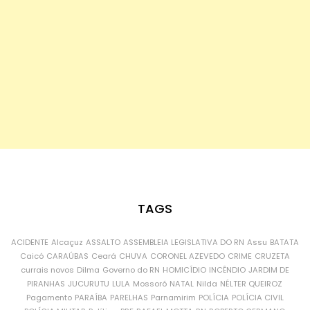
TAGS
ACIDENTE
Alcaçuz
ASSALTO
ASSEMBLEIA LEGISLATIVA DO RN
Assu
BATATA
Caicó
CARAÚBAS
Ceará
CHUVA
CORONEL AZEVEDO
CRIME
CRUZETA
currais novos
Dilma
Governo do RN
HOMICÍDIO
INCÊNDIO
JARDIM DE
PIRANHAS
JUCURUTU
LULA
Mossoró
NATAL
Nilda
NÉLTER QUEIROZ
Pagamento
PARAÍBA
PARELHAS
Parnamirim
POLÍCIA
POLÍCIA CIVIL