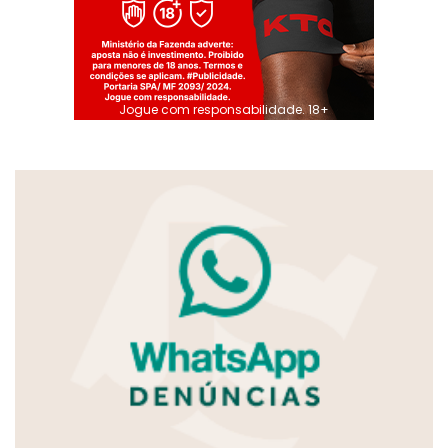
Jogue com responsabilidade. 18+