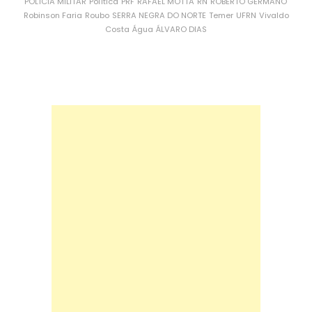
POLÍCIA MILITAR
Política
PRF
RAFAEL MOTTA
RN
ROBERTO GERMANO
Robinson Faria
Roubo
SERRA NEGRA DO NORTE
Temer
UFRN
Vivaldo
Costa
Água
ÁLVARO DIAS