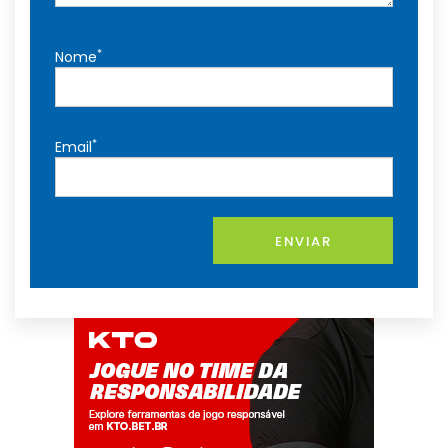
*
Nome
*
Email
ENVIAR