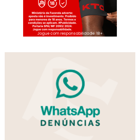
Jogue com responsabilidade. 18+