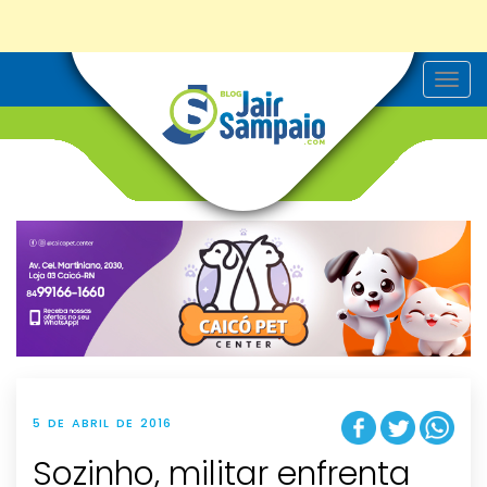
T
o
g
g
l
e
n
a
v
i
g
a
t
i
o
n
5 DE ABRIL DE 2016
Sozinho, militar enfrenta