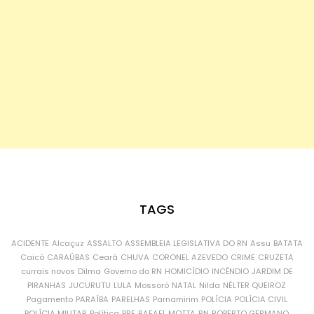
TAGS
ACIDENTE
Alcaçuz
ASSALTO
ASSEMBLEIA LEGISLATIVA DO RN
Assu
BATATA
Caicó
CARAÚBAS
Ceará
CHUVA
CORONEL AZEVEDO
CRIME
CRUZETA
currais novos
Dilma
Governo do RN
HOMICÍDIO
INCÊNDIO
JARDIM DE
PIRANHAS
JUCURUTU
LULA
Mossoró
NATAL
Nilda
NÉLTER QUEIROZ
Pagamento
PARAÍBA
PARELHAS
Parnamirim
POLÍCIA
POLÍCIA CIVIL
POLÍCIA MILITAR
Política
PRF
RAFAEL MOTTA
RN
ROBERTO GERMANO