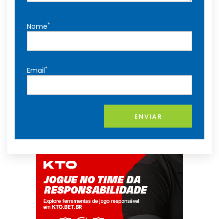
*
Nome
*
Email
ENVIAR