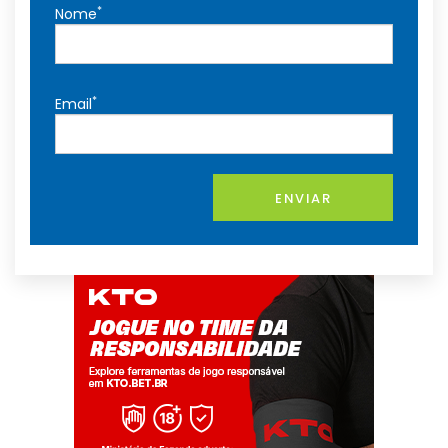
*
Nome
*
Email
ENVIAR