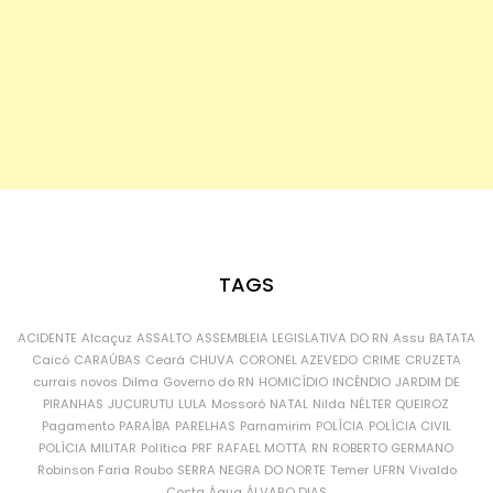
TAGS
ACIDENTE
Alcaçuz
ASSALTO
ASSEMBLEIA LEGISLATIVA DO RN
Assu
BATATA
Caicó
CARAÚBAS
Ceará
CHUVA
CORONEL AZEVEDO
CRIME
CRUZETA
currais novos
Dilma
Governo do RN
HOMICÍDIO
INCÊNDIO
JARDIM DE
PIRANHAS
JUCURUTU
LULA
Mossoró
NATAL
Nilda
NÉLTER QUEIROZ
Pagamento
PARAÍBA
PARELHAS
Parnamirim
POLÍCIA
POLÍCIA CIVIL
POLÍCIA MILITAR
Política
PRF
RAFAEL MOTTA
RN
ROBERTO GERMANO
Robinson Faria
Roubo
SERRA NEGRA DO NORTE
Temer
UFRN
Vivaldo
Costa
Água
ÁLVARO DIAS