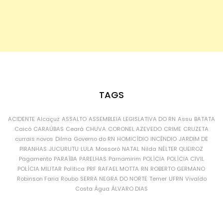
TAGS
ACIDENTE
Alcaçuz
ASSALTO
ASSEMBLEIA LEGISLATIVA DO RN
Assu
BATATA
Caicó
CARAÚBAS
Ceará
CHUVA
CORONEL AZEVEDO
CRIME
CRUZETA
currais novos
Dilma
Governo do RN
HOMICÍDIO
INCÊNDIO
JARDIM DE
PIRANHAS
JUCURUTU
LULA
Mossoró
NATAL
Nilda
NÉLTER QUEIROZ
Pagamento
PARAÍBA
PARELHAS
Parnamirim
POLÍCIA
POLÍCIA CIVIL
POLÍCIA MILITAR
Política
PRF
RAFAEL MOTTA
RN
ROBERTO GERMANO
Robinson Faria
Roubo
SERRA NEGRA DO NORTE
Temer
UFRN
Vivaldo
Costa
Água
ÁLVARO DIAS