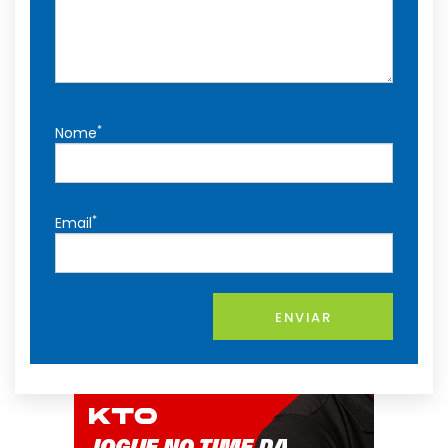
*
Nome
*
Email
ENVIAR