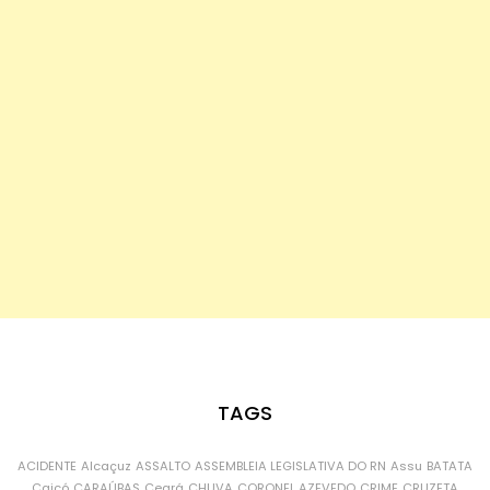
TAGS
ACIDENTE
Alcaçuz
ASSALTO
ASSEMBLEIA LEGISLATIVA DO RN
Assu
BATATA
Caicó
CARAÚBAS
Ceará
CHUVA
CORONEL AZEVEDO
CRIME
CRUZETA