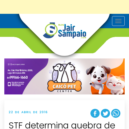
T
o
g
g
l
e
n
a
v
i
g
a
t
i
o
n
22 DE ABRIL DE 2016
STF determina quebra de