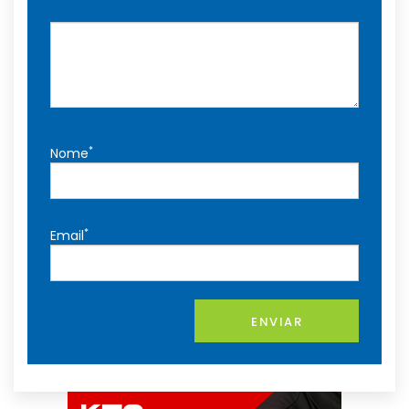
*
Nome
*
Email
ENVIAR