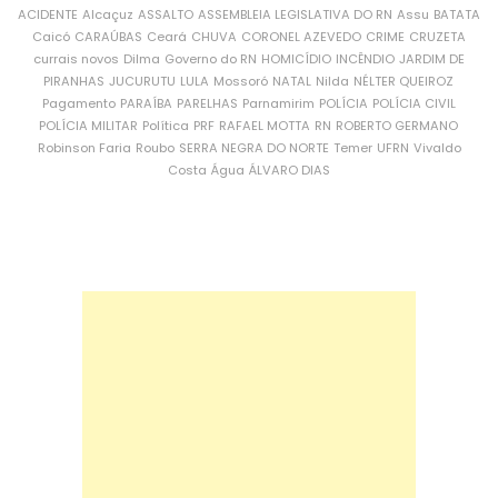
ACIDENTE
Alcaçuz
ASSALTO
ASSEMBLEIA LEGISLATIVA DO RN
Assu
BATATA
Caicó
CARAÚBAS
Ceará
CHUVA
CORONEL AZEVEDO
CRIME
CRUZETA
currais novos
Dilma
Governo do RN
HOMICÍDIO
INCÊNDIO
JARDIM DE
PIRANHAS
JUCURUTU
LULA
Mossoró
NATAL
Nilda
NÉLTER QUEIROZ
Pagamento
PARAÍBA
PARELHAS
Parnamirim
POLÍCIA
POLÍCIA CIVIL
POLÍCIA MILITAR
Política
PRF
RAFAEL MOTTA
RN
ROBERTO GERMANO
Robinson Faria
Roubo
SERRA NEGRA DO NORTE
Temer
UFRN
Vivaldo
Costa
Água
ÁLVARO DIAS