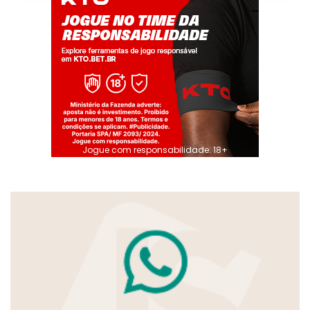
Jogue com responsabilidade. 18+