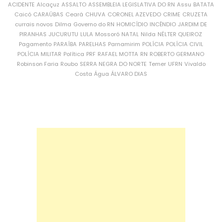
ACIDENTE
Alcaçuz
ASSALTO
ASSEMBLEIA LEGISLATIVA DO RN
Assu
BATATA
Caicó
CARAÚBAS
Ceará
CHUVA
CORONEL AZEVEDO
CRIME
CRUZETA
currais novos
Dilma
Governo do RN
HOMICÍDIO
INCÊNDIO
JARDIM DE
PIRANHAS
JUCURUTU
LULA
Mossoró
NATAL
Nilda
NÉLTER QUEIROZ
Pagamento
PARAÍBA
PARELHAS
Parnamirim
POLÍCIA
POLÍCIA CIVIL
POLÍCIA MILITAR
Política
PRF
RAFAEL MOTTA
RN
ROBERTO GERMANO
Robinson Faria
Roubo
SERRA NEGRA DO NORTE
Temer
UFRN
Vivaldo
Costa
Água
ÁLVARO DIAS