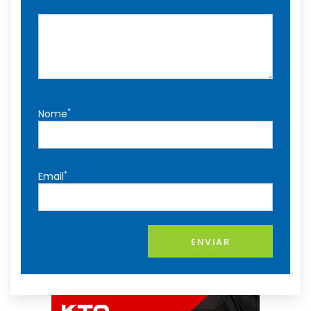
*
Nome
*
Email
ENVIAR