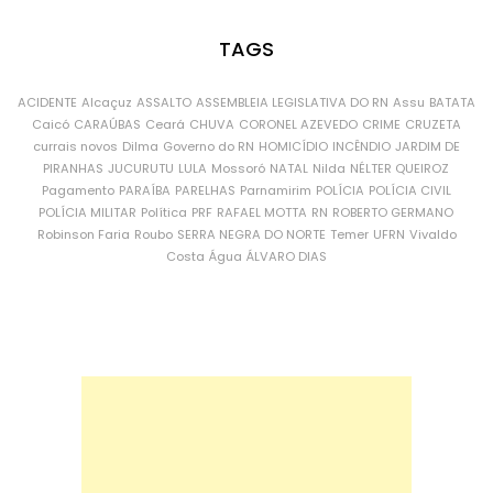
TAGS
ACIDENTE
Alcaçuz
ASSALTO
ASSEMBLEIA LEGISLATIVA DO RN
Assu
BATATA
Caicó
CARAÚBAS
Ceará
CHUVA
CORONEL AZEVEDO
CRIME
CRUZETA
currais novos
Dilma
Governo do RN
HOMICÍDIO
INCÊNDIO
JARDIM DE
PIRANHAS
JUCURUTU
LULA
Mossoró
NATAL
Nilda
NÉLTER QUEIROZ
Pagamento
PARAÍBA
PARELHAS
Parnamirim
POLÍCIA
POLÍCIA CIVIL
POLÍCIA MILITAR
Política
PRF
RAFAEL MOTTA
RN
ROBERTO GERMANO
Robinson Faria
Roubo
SERRA NEGRA DO NORTE
Temer
UFRN
Vivaldo
Costa
Água
ÁLVARO DIAS