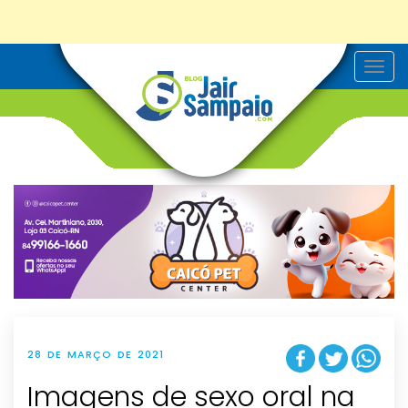
T
o
g
g
l
e
n
a
v
i
g
a
t
i
o
n
28 DE MARÇO DE 2021
Imagens de sexo oral na