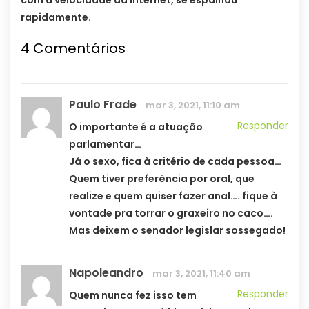
com a velocidade da internet, se espalhou
rapidamente.
4 Comentários
Paulo Frade
mar 3, 2021, 11:10 am
Responder
O importante é a atuação
parlamentar…
Já o sexo, fica à critério de cada pessoa…
Quem tiver preferência por oral, que
realize e quem quiser fazer anal…. fique à
vontade pra torrar o graxeiro no caco….
Mas deixem o senador legislar sossegado!
Napoleandro
mar 3, 2021, 11:40 am
Responder
Quem nunca fez isso tem