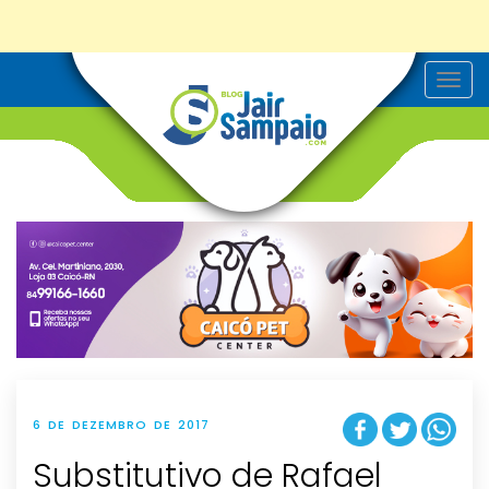
T
o
g
g
l
e
n
a
v
i
g
a
t
i
o
n
6 DE DEZEMBRO DE 2017
Substitutivo de Rafael