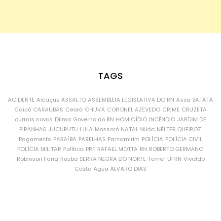
TAGS
ACIDENTE
Alcaçuz
ASSALTO
ASSEMBLEIA LEGISLATIVA DO RN
Assu
BATATA
Caicó
CARAÚBAS
Ceará
CHUVA
CORONEL AZEVEDO
CRIME
CRUZETA
currais novos
Dilma
Governo do RN
HOMICÍDIO
INCÊNDIO
JARDIM DE
PIRANHAS
JUCURUTU
LULA
Mossoró
NATAL
Nilda
NÉLTER QUEIROZ
Pagamento
PARAÍBA
PARELHAS
Parnamirim
POLÍCIA
POLÍCIA CIVIL
POLÍCIA MILITAR
Política
PRF
RAFAEL MOTTA
RN
ROBERTO GERMANO
Robinson Faria
Roubo
SERRA NEGRA DO NORTE
Temer
UFRN
Vivaldo
Costa
Água
ÁLVARO DIAS