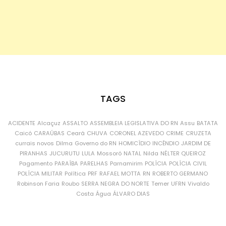
TAGS
ACIDENTE
Alcaçuz
ASSALTO
ASSEMBLEIA LEGISLATIVA DO RN
Assu
BATATA
Caicó
CARAÚBAS
Ceará
CHUVA
CORONEL AZEVEDO
CRIME
CRUZETA
currais novos
Dilma
Governo do RN
HOMICÍDIO
INCÊNDIO
JARDIM DE
PIRANHAS
JUCURUTU
LULA
Mossoró
NATAL
Nilda
NÉLTER QUEIROZ
Pagamento
PARAÍBA
PARELHAS
Parnamirim
POLÍCIA
POLÍCIA CIVIL
POLÍCIA MILITAR
Política
PRF
RAFAEL MOTTA
RN
ROBERTO GERMANO
Robinson Faria
Roubo
SERRA NEGRA DO NORTE
Temer
UFRN
Vivaldo
Costa
Água
ÁLVARO DIAS