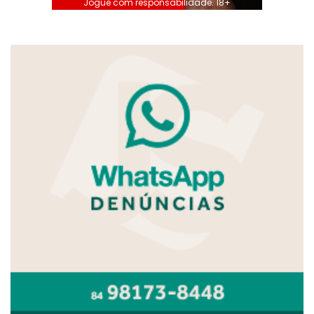
Jogue com responsabilidade. 18+