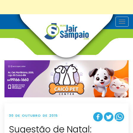
T
o
g
g
l
e
n
a
v
i
g
a
t
i
o
n
30 DE OUTUBRO DE 2015
Sugestão de Natal: