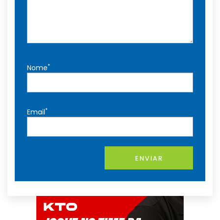
*
Nome
*
Email
ENVIAR