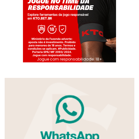
Jogue com responsabilidade. 18+