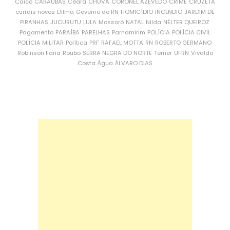
Caicó
CARAÚBAS
Ceará
CHUVA
CORONEL AZEVEDO
CRIME
CRUZETA
currais novos
Dilma
Governo do RN
HOMICÍDIO
INCÊNDIO
JARDIM DE
PIRANHAS
JUCURUTU
LULA
Mossoró
NATAL
Nilda
NÉLTER QUEIROZ
Pagamento
PARAÍBA
PARELHAS
Parnamirim
POLÍCIA
POLÍCIA CIVIL
POLÍCIA MILITAR
Política
PRF
RAFAEL MOTTA
RN
ROBERTO GERMANO
Robinson Faria
Roubo
SERRA NEGRA DO NORTE
Temer
UFRN
Vivaldo
Costa
Água
ÁLVARO DIAS