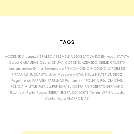
TAGS
ACIDENTE
Alcaçuz
ASSALTO
ASSEMBLEIA LEGISLATIVA DO RN
Assu
BATATA
Caicó
CARAÚBAS
Ceará
CHUVA
CORONEL AZEVEDO
CRIME
CRUZETA
currais novos
Dilma
Governo do RN
HOMICÍDIO
INCÊNDIO
JARDIM DE
PIRANHAS
JUCURUTU
LULA
Mossoró
NATAL
Nilda
NÉLTER QUEIROZ
Pagamento
PARAÍBA
PARELHAS
Parnamirim
POLÍCIA
POLÍCIA CIVIL
POLÍCIA MILITAR
Política
PRF
RAFAEL MOTTA
RN
ROBERTO GERMANO
Robinson Faria
Roubo
SERRA NEGRA DO NORTE
Temer
UFRN
Vivaldo
Costa
Água
ÁLVARO DIAS