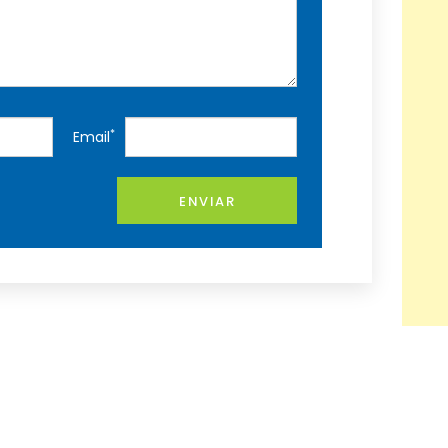
*
Email
ENVIAR