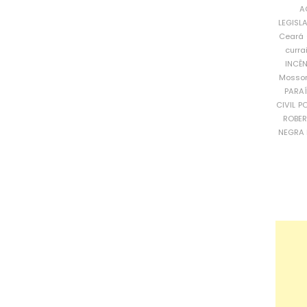
A
LEGISL
Ceará
curra
INCÊ
Mosso
PARA
CIVIL
PO
ROBE
NEGRA 