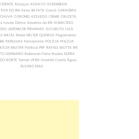
CIDENTE
Alcaçuz
ASSALTO
ASSEMBLEIA
ATIVA DO RN
Assu
BATATA
Caicó
CARAÚBAS
CHUVA
CORONEL AZEVEDO
CRIME
CRUZETA
is novos
Dilma
Governo do RN
HOMICÍDIO
NDIO
JARDIM DE PIRANHAS
JUCURUTU
LULA
ró
NATAL
Nilda
NÉLTER QUEIROZ
Pagamento
ÍBA
PARELHAS
Parnamirim
POLÍCIA
POLÍCIA
LÍCIA MILITAR
Política
PRF
RAFAEL MOTTA
RN
RTO GERMANO
Robinson Faria
Roubo
SERRA
DO NORTE
Temer
UFRN
Vivaldo Costa
Água
ÁLVARO DIAS