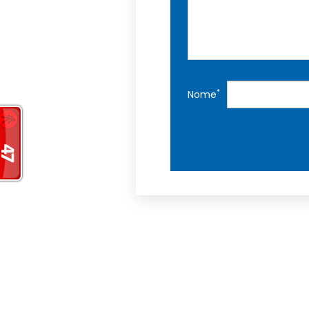
*
Nome