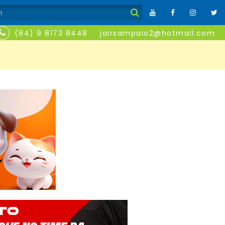
(84) 9 8173 8448
jairsampaio2@hotmail.com