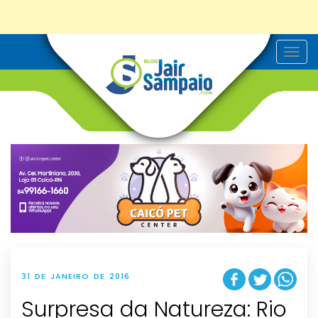
T
o
g
g
l
e
n
a
v
i
g
a
t
i
o
n
31 DE JANEIRO DE 2016
Surpresa da Natureza: Rio