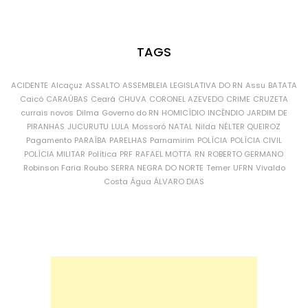
TAGS
ACIDENTE
Alcaçuz
ASSALTO
ASSEMBLEIA LEGISLATIVA DO RN
Assu
BATATA
Caicó
CARAÚBAS
Ceará
CHUVA
CORONEL AZEVEDO
CRIME
CRUZETA
currais novos
Dilma
Governo do RN
HOMICÍDIO
INCÊNDIO
JARDIM DE
PIRANHAS
JUCURUTU
LULA
Mossoró
NATAL
Nilda
NÉLTER QUEIROZ
Pagamento
PARAÍBA
PARELHAS
Parnamirim
POLÍCIA
POLÍCIA CIVIL
POLÍCIA MILITAR
Política
PRF
RAFAEL MOTTA
RN
ROBERTO GERMANO
Robinson Faria
Roubo
SERRA NEGRA DO NORTE
Temer
UFRN
Vivaldo
Costa
Água
ÁLVARO DIAS