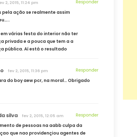
Responder
ev 2, 2015, 11:24 pm
 pela ação se realmente assim
u…..
em várias festa do interior não ter
a privada e a pouca que tem a a
a pública. Aí está o resultado
no
Responder
fev 2, 2015, 11:36 pm
ara do boy aew pcr, na moral… Obrigado
da silva
Responder
fev 2, 2015, 12:05 am
mento de pessoas na aabb culpa da
çao que nao providençiou agentes de