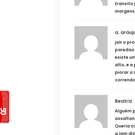
transito
margens
a. arauj
jair o pr
paredao 
existe u
alto, e a
piorar a 
correndo
Beatriz
Alguém p
assaltan
Queria sa
q.iam diz