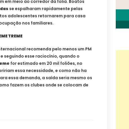
am em meio ao corredor da folia. Boatos
idas
se espalharam rapidamente pelas
uitos adolescentes retornarem para casa
eocupação nos familiares.
EME TREME
o internacional recomenda pelo menos um PM
e seguindo esse raciocínio, quando o
reme
for estimado em 20 mil foliões, no
ririam essa necessidade, e como não ha
e para essa demanda, a saída seria mesmo os
como fazem os clubes onde se colocam de