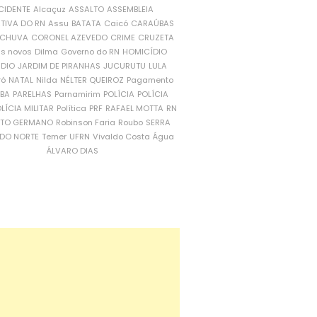
CIDENTE
Alcaçuz
ASSALTO
ASSEMBLEIA
ATIVA DO RN
Assu
BATATA
Caicó
CARAÚBAS
CHUVA
CORONEL AZEVEDO
CRIME
CRUZETA
is novos
Dilma
Governo do RN
HOMICÍDIO
NDIO
JARDIM DE PIRANHAS
JUCURUTU
LULA
ró
NATAL
Nilda
NÉLTER QUEIROZ
Pagamento
ÍBA
PARELHAS
Parnamirim
POLÍCIA
POLÍCIA
LÍCIA MILITAR
Política
PRF
RAFAEL MOTTA
RN
RTO GERMANO
Robinson Faria
Roubo
SERRA
DO NORTE
Temer
UFRN
Vivaldo Costa
Água
ÁLVARO DIAS