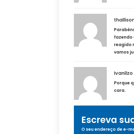
thalliso
Parabéns 
fazendo 
reagido 
vamos jul
Ivanilzo
Porque q
cara.
Escreva su
O seu endereço de e-ma