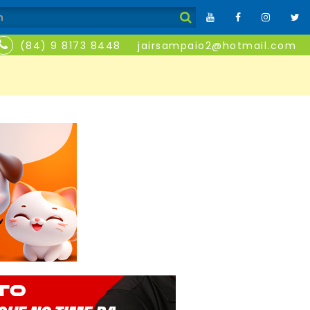
(84) 9 8173 8448
jairsampaio2@hotmail.com