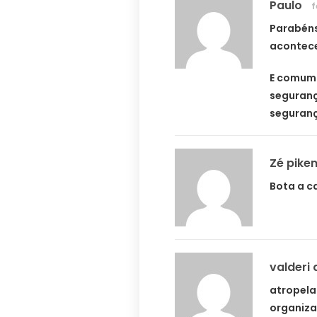
Paulo
f
Parabéns
acontece
E comum 
seguranç
seguranç
Zé pike
Bota a c
valderi 
atropela
organiza