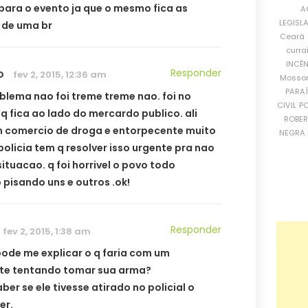
 para o evento ja que o mesmo fica as
A
LEGISL
 de uma br
Ceará
curra
INCÊ
o
Responder
fev 2, 2015, 12:36 am
Mosso
PARA
oblema nao foi treme treme nao. foi no
CIVIL
PO
q fica ao lado do mercardo publico. ali
ROBE
m comercio de droga e entorpecente muito
NEGRA 
 policia tem q resolver isso urgente pra nao
situacao. q foi horrivel o povo todo
 pisando uns e outros .ok!
Responder
fev 2, 2015, 1:38 am
ode me explicar o q faria com um
te tentando tomar sua arma?
ber se ele tivesse atirado no policial o
er.