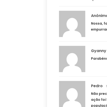
Anônim
Nossa, f
empurran
Gyanny
Parabéns
Pedro
Não preci
ação foi 
populaçã