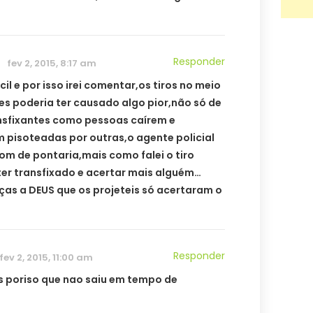
Responder
fev 2, 2015, 8:17 am
ácil e por isso irei comentar,os tiros no meio
ões poderia ter causado algo pior,não só de
ansfixantes como pessoas caírem e
 pisoteadas por outras,o agente policial
 bom de pontaria,mais como falei o tiro
ter transfixado e acertar mais alguém…
ças a DEUS que os projeteis só acertaram o
Responder
fev 2, 2015, 11:00 am
 poriso que nao saiu em tempo de