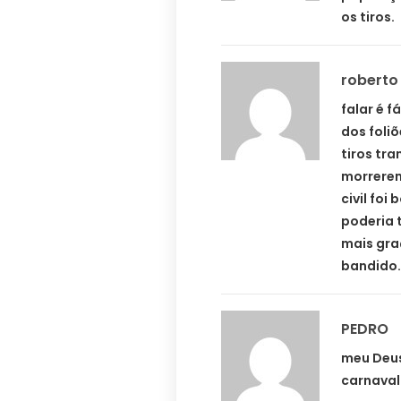
os tiros.
roberto
falar é f
dos foli
tiros tr
morrerem
civil foi
poderia 
mais gra
bandido.
PEDRO
meu Deus
carnaval