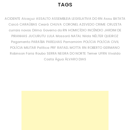
TAGS
ACIDENTE
Alcaçuz
ASSALTO
ASSEMBLEIA LEGISLATIVA DO RN
Assu
BATATA
Caicó
CARAÚBAS
Ceará
CHUVA
CORONEL AZEVEDO
CRIME
CRUZETA
currais novos
Dilma
Governo do RN
HOMICÍDIO
INCÊNDIO
JARDIM DE
PIRANHAS
JUCURUTU
LULA
Mossoró
NATAL
Nilda
NÉLTER QUEIROZ
Pagamento
PARAÍBA
PARELHAS
Parnamirim
POLÍCIA
POLÍCIA CIVIL
POLÍCIA MILITAR
Política
PRF
RAFAEL MOTTA
RN
ROBERTO GERMANO
Robinson Faria
Roubo
SERRA NEGRA DO NORTE
Temer
UFRN
Vivaldo
Costa
Água
ÁLVARO DIAS