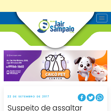
T
o
g
g
l
e
n
a
v
i
g
a
t
i
o
n
22 DE SETEMBRO DE 2017
Suspeito de assaltar