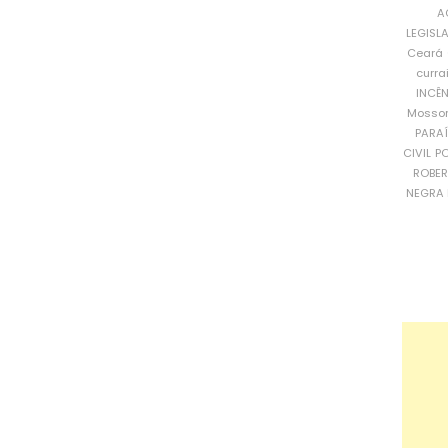
A
LEGISL
Ceará
curra
INCÊ
Mosso
PARA
CIVIL
PO
ROBE
NEGRA 