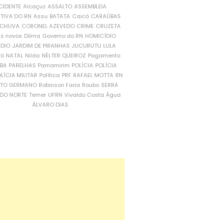
CIDENTE
Alcaçuz
ASSALTO
ASSEMBLEIA
ATIVA DO RN
Assu
BATATA
Caicó
CARAÚBAS
CHUVA
CORONEL AZEVEDO
CRIME
CRUZETA
is novos
Dilma
Governo do RN
HOMICÍDIO
NDIO
JARDIM DE PIRANHAS
JUCURUTU
LULA
ró
NATAL
Nilda
NÉLTER QUEIROZ
Pagamento
ÍBA
PARELHAS
Parnamirim
POLÍCIA
POLÍCIA
LÍCIA MILITAR
Política
PRF
RAFAEL MOTTA
RN
RTO GERMANO
Robinson Faria
Roubo
SERRA
DO NORTE
Temer
UFRN
Vivaldo Costa
Água
ÁLVARO DIAS