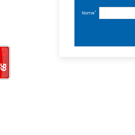
*
Nome