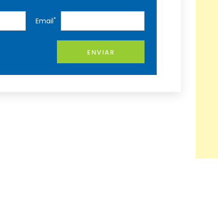
*
Email
ENVIAR