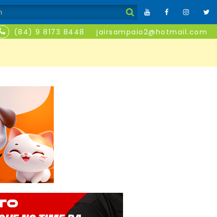
(84) 9 8173 8448
jairsampaio2@hotmail.com