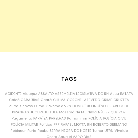
TAGS
ACIDENTE
Alcaçuz
ASSALTO
ASSEMBLEIA LEGISLATIVA DO RN
Assu
BATATA
Caicó
CARAÚBAS
Ceará
CHUVA
CORONEL AZEVEDO
CRIME
CRUZETA
currais novos
Dilma
Governo do RN
HOMICÍDIO
INCÊNDIO
JARDIM DE
PIRANHAS
JUCURUTU
LULA
Mossoró
NATAL
Nilda
NÉLTER QUEIROZ
Pagamento
PARAÍBA
PARELHAS
Parnamirim
POLÍCIA
POLÍCIA CIVIL
POLÍCIA MILITAR
Política
PRF
RAFAEL MOTTA
RN
ROBERTO GERMANO
Robinson Faria
Roubo
SERRA NEGRA DO NORTE
Temer
UFRN
Vivaldo
Costa
Água
ÁLVARO DIAS