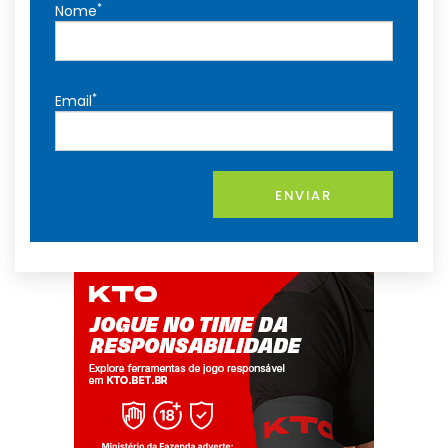
*
Nome
*
Email
ENVIAR