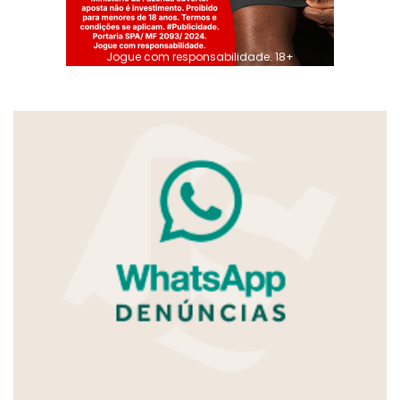
Jogue com responsabilidade. 18+