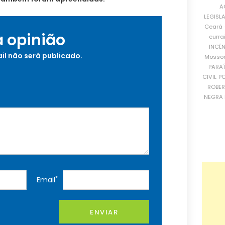
A
LEGISL
Ceará
a opinião
curra
INCÊ
il não será publicado.
Mosso
PARA
CIVIL
PO
ROBE
NEGRA 
*
Email
ENVIAR