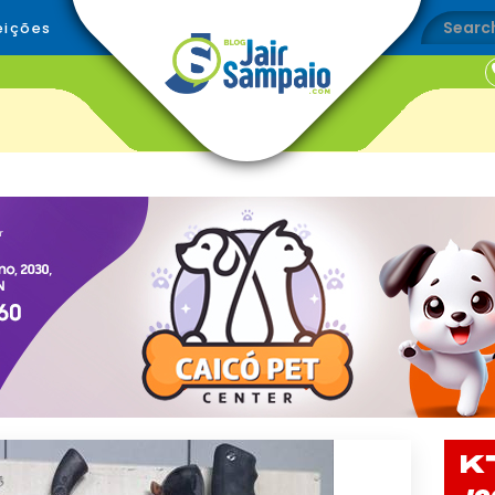
eições