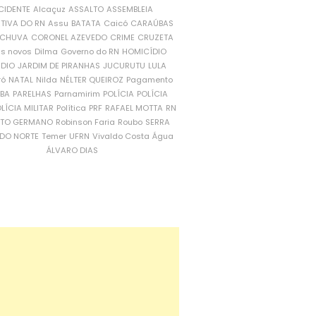
CIDENTE
Alcaçuz
ASSALTO
ASSEMBLEIA
ATIVA DO RN
Assu
BATATA
Caicó
CARAÚBAS
CHUVA
CORONEL AZEVEDO
CRIME
CRUZETA
is novos
Dilma
Governo do RN
HOMICÍDIO
NDIO
JARDIM DE PIRANHAS
JUCURUTU
LULA
ró
NATAL
Nilda
NÉLTER QUEIROZ
Pagamento
ÍBA
PARELHAS
Parnamirim
POLÍCIA
POLÍCIA
LÍCIA MILITAR
Política
PRF
RAFAEL MOTTA
RN
RTO GERMANO
Robinson Faria
Roubo
SERRA
DO NORTE
Temer
UFRN
Vivaldo Costa
Água
ÁLVARO DIAS