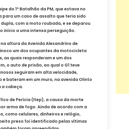
pe do 1º Batalhão da PM, que estava no
da para um caso de assalto que teria sido
 dupla, com a moto roubada, e se deparou
o início a uma intensa perseguição.
 na altura da Avenida Alexandrino de
Tinoco um dos ocupantes da motocicleta
es, as quais responderam e um dos
m, o auto de prisão, ao qual o G1 teve
inosos seguiram em alta velocidade,
 e bateram em um muro, na avenida Olinto
u a cabeça.
fico de Perícia (Itep), a causa da morte
 por arma de fogo. Ainda de acordo com a
, como celulares, dinheiros e relógio,
eito preso foi identificado pelas vítimas
 também foram apreendidas.