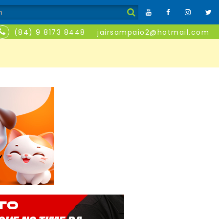
(84) 9 8173 8448
jairsampaio2@hotmail.com