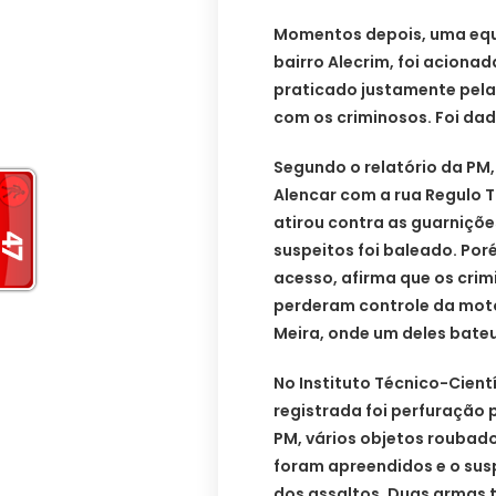
Momentos depois, uma equi
bairro Alecrim, foi aciona
praticado justamente pela
com os criminosos. Foi dad
Segundo o relatório da PM,
Alencar com a rua Regulo 
atirou contra as guarniçõ
suspeitos foi baleado. Poré
acesso, afirma que os crim
perderam controle da moto
Meira, onde um deles bate
No Instituto Técnico-Cientí
registrada foi perfuração
PM, vários objetos roubados
foram apreendidos e o susp
dos assaltos. Duas armas