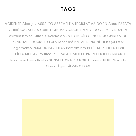
TAGS
ACIDENTE
Alcaçuz
ASSALTO
ASSEMBLEIA LEGISLATIVA DO RN
Assu
BATATA
Caicó
CARAÚBAS
Ceará
CHUVA
CORONEL AZEVEDO
CRIME
CRUZETA
currais novos
Dilma
Governo do RN
HOMICÍDIO
INCÊNDIO
JARDIM DE
PIRANHAS
JUCURUTU
LULA
Mossoró
NATAL
Nilda
NÉLTER QUEIROZ
Pagamento
PARAÍBA
PARELHAS
Parnamirim
POLÍCIA
POLÍCIA CIVIL
POLÍCIA MILITAR
Política
PRF
RAFAEL MOTTA
RN
ROBERTO GERMANO
Robinson Faria
Roubo
SERRA NEGRA DO NORTE
Temer
UFRN
Vivaldo
Costa
Água
ÁLVARO DIAS