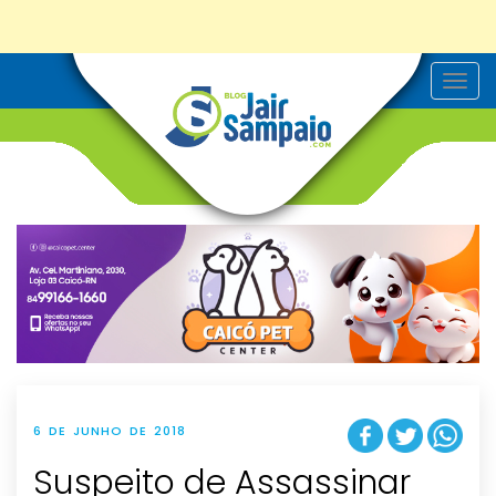
T
o
g
g
l
e
n
a
v
i
g
a
t
i
o
n
6 DE JUNHO DE 2018
Suspeito de Assassinar