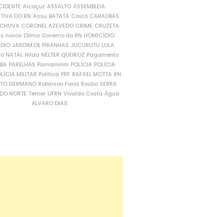
CIDENTE
Alcaçuz
ASSALTO
ASSEMBLEIA
ATIVA DO RN
Assu
BATATA
Caicó
CARAÚBAS
CHUVA
CORONEL AZEVEDO
CRIME
CRUZETA
is novos
Dilma
Governo do RN
HOMICÍDIO
NDIO
JARDIM DE PIRANHAS
JUCURUTU
LULA
ró
NATAL
Nilda
NÉLTER QUEIROZ
Pagamento
ÍBA
PARELHAS
Parnamirim
POLÍCIA
POLÍCIA
LÍCIA MILITAR
Política
PRF
RAFAEL MOTTA
RN
RTO GERMANO
Robinson Faria
Roubo
SERRA
DO NORTE
Temer
UFRN
Vivaldo Costa
Água
ÁLVARO DIAS