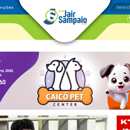
eições