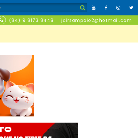
(84) 9 8173 8448
jairsampaio2@hotmail.com