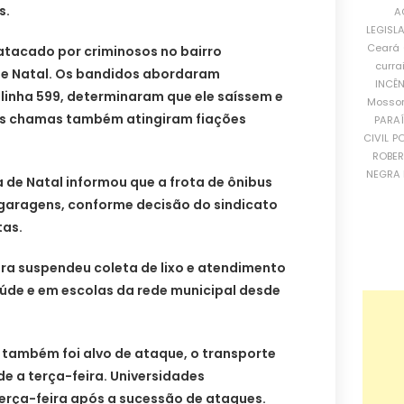
s.
A
LEGISL
Ceará
atacado por criminosos no bairro
curra
de Natal. Os bandidos abordaram
INCÊ
linha 599, determinaram que ele saíssem e
Mosso
As chamas também atingiram fiações
PARA
CIVIL
PO
ROBE
NEGRA 
a de Natal informou que a frota de ônibus
s garagens, conforme decisão do sindicato
tas.
tura suspendeu coleta de lixo e atendimento
úde e em escolas da rede municipal desde
 também foi alvo de ataque, o transporte
e a terça-feira. Universidades
erça-feira após a sucessão de ataques.