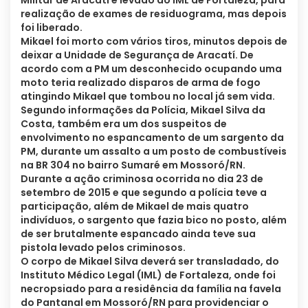
Militar de Aracati e levado ao IML de Fortaleza, para
realização de exames de residuograma, mas depois
foi liberado.
Mikael foi morto com vários tiros, minutos depois de
deixar a Unidade de Segurança de Aracatí. De
acordo com a PM um desconhecido ocupando uma
moto teria realizado disparos de arma de fogo
atingindo Mikael que tombou no local já sem vida.
Segundo informações da Polícia, Mikael Silva da
Costa, também era um dos suspeitos de
envolvimento no espancamento de um sargento da
PM, durante um assalto a um posto de combustíveis
na BR 304 no bairro Sumaré em Mossoró/RN.
Durante a ação criminosa ocorrida no dia 23 de
setembro de 2015 e que segundo a polícia teve a
participação, além de Mikael de mais quatro
indivíduos, o sargento que fazia bico no posto, além
de ser brutalmente espancado ainda teve sua
pistola levado pelos criminosos.
O corpo de Mikael Silva deverá ser transladado, do
Instituto Médico Legal (IML) de Fortaleza, onde foi
necropsiado para a residência da família na favela
do Pantanal em Mossoró/RN para providenciar o