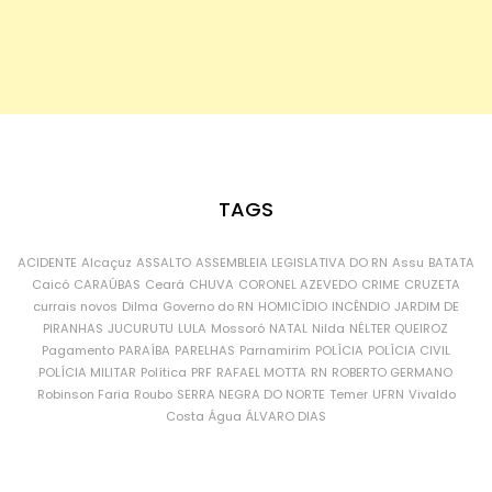
TAGS
ACIDENTE
Alcaçuz
ASSALTO
ASSEMBLEIA LEGISLATIVA DO RN
Assu
BATATA
Caicó
CARAÚBAS
Ceará
CHUVA
CORONEL AZEVEDO
CRIME
CRUZETA
currais novos
Dilma
Governo do RN
HOMICÍDIO
INCÊNDIO
JARDIM DE
PIRANHAS
JUCURUTU
LULA
Mossoró
NATAL
Nilda
NÉLTER QUEIROZ
Pagamento
PARAÍBA
PARELHAS
Parnamirim
POLÍCIA
POLÍCIA CIVIL
POLÍCIA MILITAR
Política
PRF
RAFAEL MOTTA
RN
ROBERTO GERMANO
Robinson Faria
Roubo
SERRA NEGRA DO NORTE
Temer
UFRN
Vivaldo
Costa
Água
ÁLVARO DIAS