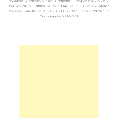
Pagamento
PARAÍBA
PARELHAS
Parnamirim
POLÍCIA
POLÍCIA CIVIL
POLÍCIA MILITAR
Política
PRF
RAFAEL MOTTA
RN
ROBERTO GERMANO
Robinson Faria
Roubo
SERRA NEGRA DO NORTE
Temer
UFRN
Vivaldo
Costa
Água
ÁLVARO DIAS