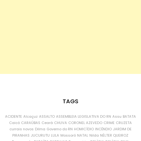
TAGS
ACIDENTE
Alcaçuz
ASSALTO
ASSEMBLEIA LEGISLATIVA DO RN
Assu
BATATA
Caicó
CARAÚBAS
Ceará
CHUVA
CORONEL AZEVEDO
CRIME
CRUZETA
currais novos
Dilma
Governo do RN
HOMICÍDIO
INCÊNDIO
JARDIM DE
PIRANHAS
JUCURUTU
LULA
Mossoró
NATAL
Nilda
NÉLTER QUEIROZ