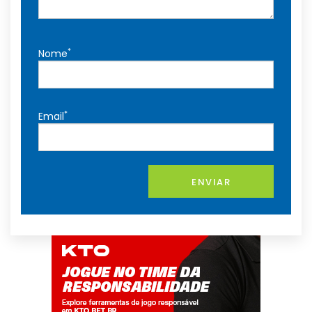
*
Nome
*
Email
ENVIAR