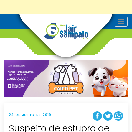
T
o
g
g
l
e
n
a
v
i
g
a
t
i
o
n
24 DE JULHO DE 2019
Suspeito de estupro de