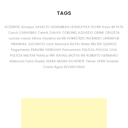
TAGS
ACIDENTE
Alcaçuz
ASSALTO
ASSEMBLEIA LEGISLATIVA DO RN
Assu
BATATA
Caicó
CARAÚBAS
Ceará
CHUVA
CORONEL AZEVEDO
CRIME
CRUZETA
currais novos
Dilma
Governo do RN
HOMICÍDIO
INCÊNDIO
JARDIM DE
PIRANHAS
JUCURUTU
LULA
Mossoró
NATAL
Nilda
NÉLTER QUEIROZ
Pagamento
PARAÍBA
PARELHAS
Parnamirim
POLÍCIA
POLÍCIA CIVIL
POLÍCIA MILITAR
Política
PRF
RAFAEL MOTTA
RN
ROBERTO GERMANO
Robinson Faria
Roubo
SERRA NEGRA DO NORTE
Temer
UFRN
Vivaldo
Costa
Água
ÁLVARO DIAS