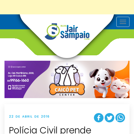
T
o
g
g
l
e
n
a
v
i
g
a
t
i
o
n
22 DE ABRIL DE 2016
Polícia Civil prende