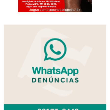
Jogue com responsabilidade. 18+