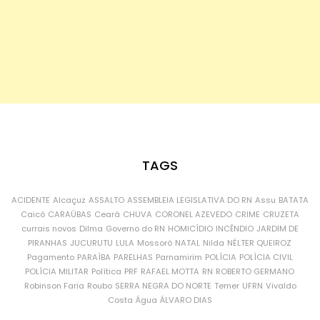
TAGS
ACIDENTE
Alcaçuz
ASSALTO
ASSEMBLEIA LEGISLATIVA DO RN
Assu
BATATA
Caicó
CARAÚBAS
Ceará
CHUVA
CORONEL AZEVEDO
CRIME
CRUZETA
currais novos
Dilma
Governo do RN
HOMICÍDIO
INCÊNDIO
JARDIM DE
PIRANHAS
JUCURUTU
LULA
Mossoró
NATAL
Nilda
NÉLTER QUEIROZ
Pagamento
PARAÍBA
PARELHAS
Parnamirim
POLÍCIA
POLÍCIA CIVIL
POLÍCIA MILITAR
Política
PRF
RAFAEL MOTTA
RN
ROBERTO GERMANO
Robinson Faria
Roubo
SERRA NEGRA DO NORTE
Temer
UFRN
Vivaldo
Costa
Água
ÁLVARO DIAS