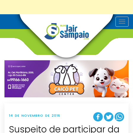
T
o
g
g
l
e
n
a
v
i
g
a
t
i
o
n
14 DE NOVEMBRO DE 2016
Suspeito de participar da