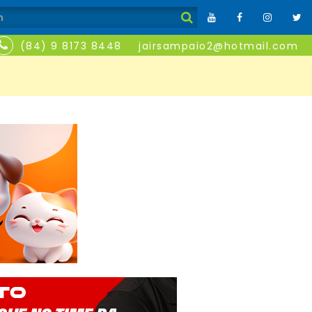
(84) 9 8173 8448
jairsampaio2@hotmail.com