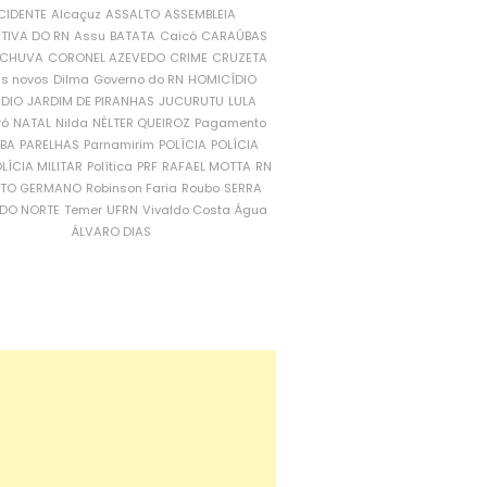
CIDENTE
Alcaçuz
ASSALTO
ASSEMBLEIA
ATIVA DO RN
Assu
BATATA
Caicó
CARAÚBAS
CHUVA
CORONEL AZEVEDO
CRIME
CRUZETA
is novos
Dilma
Governo do RN
HOMICÍDIO
NDIO
JARDIM DE PIRANHAS
JUCURUTU
LULA
ró
NATAL
Nilda
NÉLTER QUEIROZ
Pagamento
ÍBA
PARELHAS
Parnamirim
POLÍCIA
POLÍCIA
LÍCIA MILITAR
Política
PRF
RAFAEL MOTTA
RN
RTO GERMANO
Robinson Faria
Roubo
SERRA
DO NORTE
Temer
UFRN
Vivaldo Costa
Água
ÁLVARO DIAS