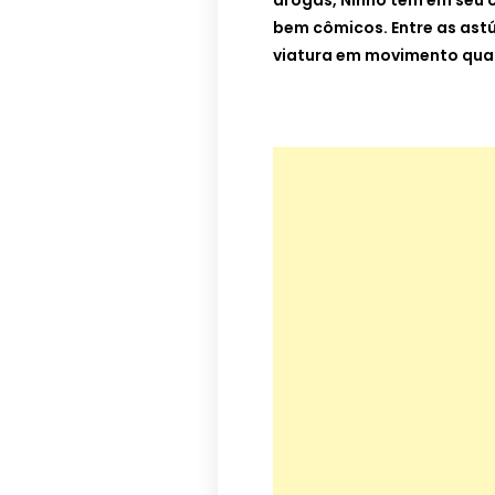
drogas, Ninho tem em seu cu
bem cômicos. Entre as astú
viatura em movimento quan