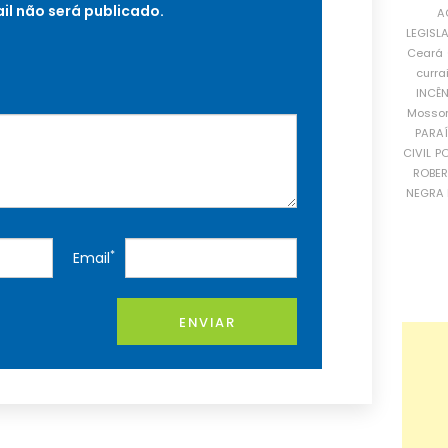
il não será publicado.
A
LEGISL
Ceará
curra
INCÊ
Mosso
PARA
CIVIL
PO
ROBE
NEGRA 
*
Email
ENVIAR