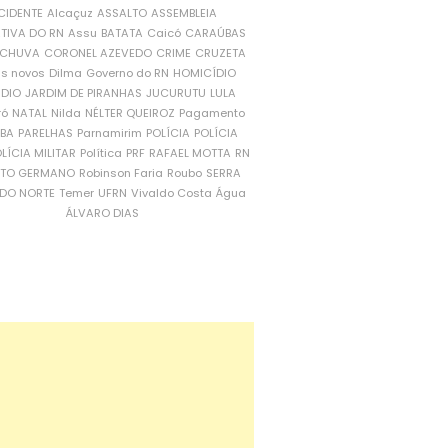
CIDENTE
Alcaçuz
ASSALTO
ASSEMBLEIA
ATIVA DO RN
Assu
BATATA
Caicó
CARAÚBAS
CHUVA
CORONEL AZEVEDO
CRIME
CRUZETA
is novos
Dilma
Governo do RN
HOMICÍDIO
NDIO
JARDIM DE PIRANHAS
JUCURUTU
LULA
ró
NATAL
Nilda
NÉLTER QUEIROZ
Pagamento
ÍBA
PARELHAS
Parnamirim
POLÍCIA
POLÍCIA
LÍCIA MILITAR
Política
PRF
RAFAEL MOTTA
RN
RTO GERMANO
Robinson Faria
Roubo
SERRA
DO NORTE
Temer
UFRN
Vivaldo Costa
Água
ÁLVARO DIAS