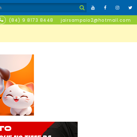
(84) 9 8173 8448
jairsampaio2@hotmail.com