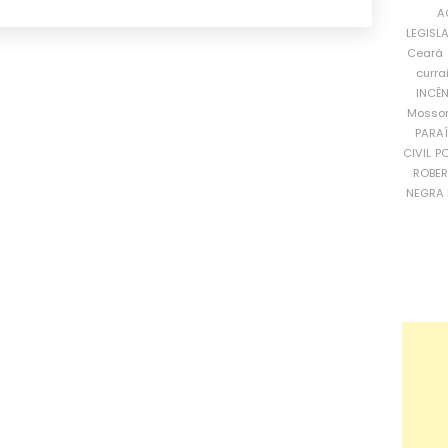
A
LEGISL
Ceará
curra
INCÊ
Mosso
PARA
CIVIL
PO
ROBE
NEGRA 